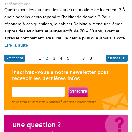
17 décembre 2020
Quelles sont les attentes des jeunes en matière de logement ? À
quels besoins devra répondre l'habitat de demain ? Pour
répondre à ces questions, le cabinet Deloitte a mené une étude
auprès des étudiants et jeunes actifs de 20 – 30 ans, avant et
après le confinement. Résultat : le neuf a plus que jamais la cote.
Lire la suite
Précédent
1
2
3
4
5
…
7
8
Suivant
Inscrivez-vous à notre newsletter pour
recevoir les dernières infos
If
you
are
Votre email ne sera jamais transmis à des fins promotionnelles.
a
human,
ignore
Une question ?
this
field