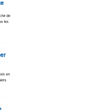
te
rché de
us les
er
ises en
niers
n