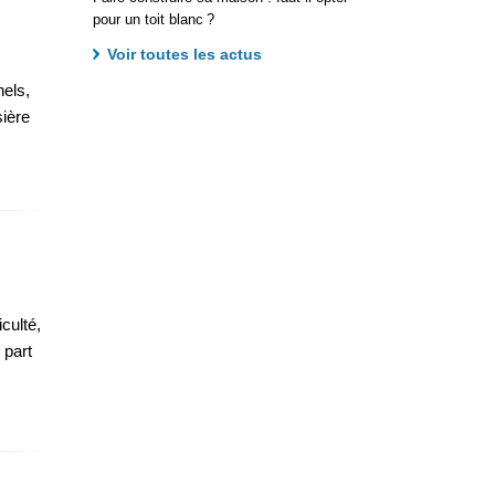
pour un toit blanc ?
Voir toutes les actus
nels,
sière
culté,
 part