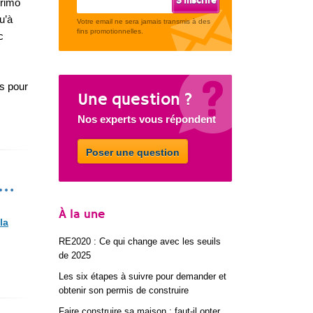
primo
u’à
Votre email ne sera jamais transmis à des
fins promotionnelles.
c
es pour
Une question ?
Nos experts vous répondent
Poser une question
s…
À la une
la
RE2020 : Ce qui change avec les seuils
de 2025
Les six étapes à suivre pour demander et
obtenir son permis de construire
Faire construire sa maison : faut-il opter