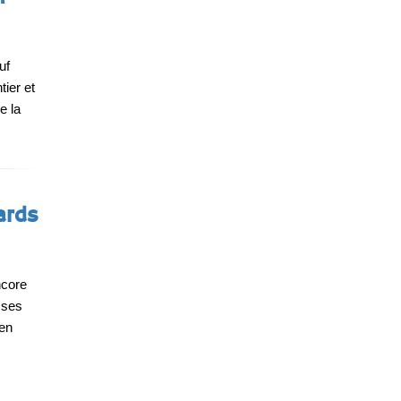
uf
tier et
e la
ards
ncore
 ses
 en