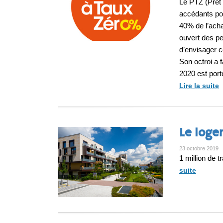
Le PTZ (Prêt 
accédants pou
40% de l’ach
ouvert des p
d’envisager c
Son octroi a f
2020 est por
Lire la suite
Le loge
23 octobre 2019
1 million de 
suite