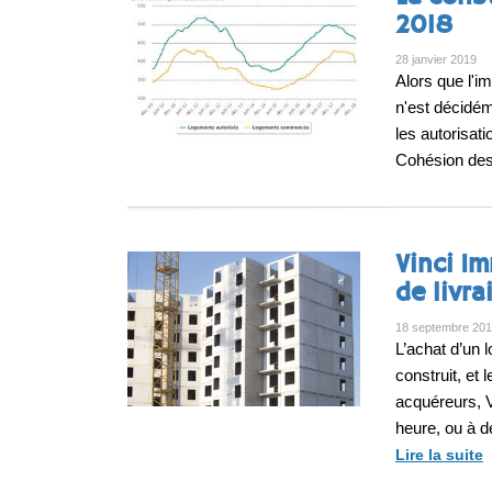
2018
28 janvier 2019
Alors que l'i
n'est décidém
les autorisati
Cohésion des 
Vinci I
de livra
18 septembre 20
L’achat d’un 
construit, et
acquéreurs, 
heure, ou à 
Lire la suite