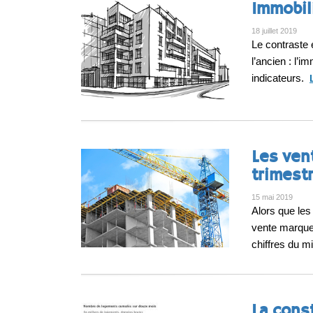
Immobil
18 juillet 2019
Le contraste 
l’ancien : l’i
indicateurs.
Les ven
trimest
15 mai 2019
Alors que les
vente marquen
chiffres du mi
La cons