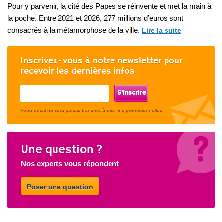
Pour y parvenir, la cité des Papes se réinvente et met la main à
la poche. Entre 2021 et 2026, 277 millions d’euros sont
consacrés à la métamorphose de la ville.
Lire la suite
Inscrivez-vous à notre newsletter pour
recevoir les dernières infos
If
you
are
Votre email ne sera jamais transmis à des fins promotionnelles.
a
human,
ignore
Une question ?
this
field
Nos experts vous répondent
Poser une question