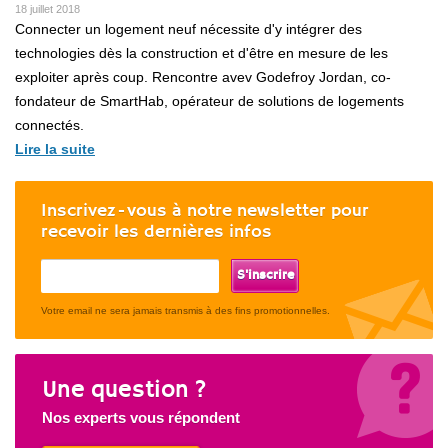
18 juillet 2018
Connecter un logement neuf nécessite d'y intégrer des
technologies dès la construction et d'être en mesure de les
exploiter après coup. Rencontre avev Godefroy Jordan, co-
fondateur de SmartHab, opérateur de solutions de logements
connectés.
Lire la suite
Inscrivez-vous à notre newsletter pour
recevoir les dernières infos
If
you
are
Votre email ne sera jamais transmis à des fins promotionnelles.
a
human,
ignore
Une question ?
this
field
Nos experts vous répondent